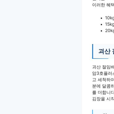
이러한 혜택
10k
15k
20k
괴산 
괴산 절임배
암3호플러스
고 세척하여
분에 달콤하
를 더합니다
김장을 시작