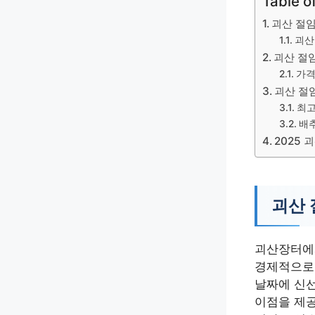
Table o
괴산 절임
괴산
괴산 절
가격
괴산 절
최고
배추
2025 
괴산 
괴산장터에서
경제적으로 
날짜에 신선
이점을 제공