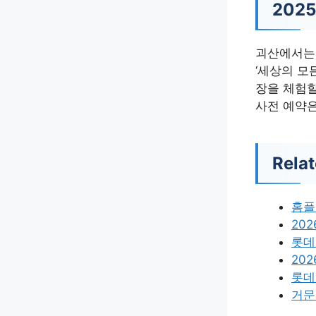
202
괴산에서는 
‘세상의 모
장을 체험할
사전 예약은
Relat
홈플
20
롯데
20
롯데
거문