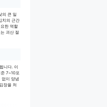
낮의 큰 일
김치의 근간
중요한 역할
는 괴산 절
됩니다. 이
준 7~10포
 없이 양념
 김장을 처