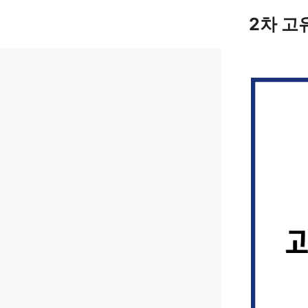
컨
2차 고
텐
츠
로
건
너
뛰
기