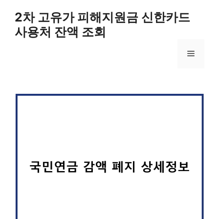
컨
2차 고유가 피해지원금 신한카드
텐
사용처 잔액 조회
츠
로
메
건
너
뛰
뉴
기