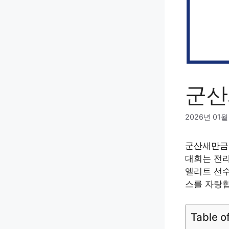
군산
2026년 01월
군산새만금마
대회는 전라
엘리트 선수
스를 자랑합
Table o