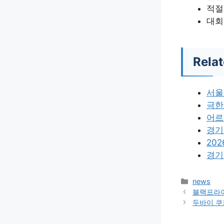
적절
대회
Relat
서울
극한
어르
경기
20
경기
카
news
테
블랙프라
고
두바이 쿠
리