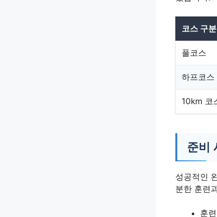
코스 구분
풀코스
하프코스
10km 코
준비 
성공적인 완
분한 훈련과
훈련