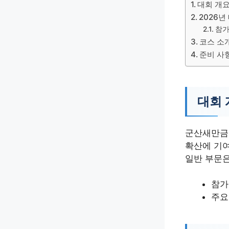
대회 개요
2026년
참가
코스 소
준비 사항
대회 
군산새만금마
확산에 기여
일반 부문은
참가
주요