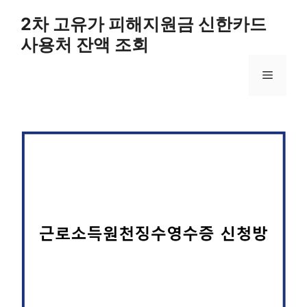
컨
2차 고유가 피해지원금 신한카드
텐
사용처 잔액 조회
츠
로
메
건
너
뛰
뉴
기