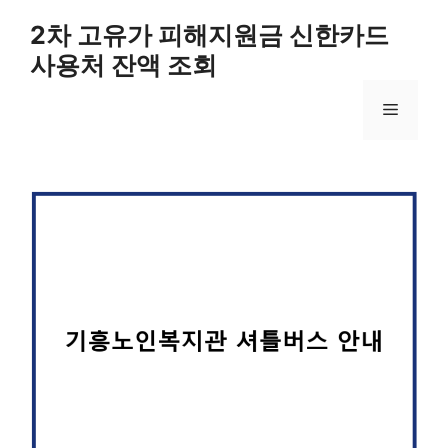
컨
2차 고유가 피해지원금 신한카드
텐
사용처 잔액 조회
츠
로
메
건
너
뛰
뉴
기