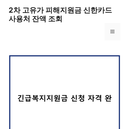
컨
2차 고유가 피해지원금 신한카드
텐
사용처 잔액 조회
츠
로
메
건
너
뛰
뉴
기