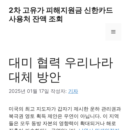
컨
2차 고유가 피해지원금 신한카드
텐
사용처 잔액 조회
츠
로
메
건
너
뛰
뉴
기
대미 협력 우리나라
대체 방안
2025년 01월 17일
작성자:
기자
미국의 최고 지도자가 갑자기 제시한 운하 관리권과
북극권 영토 획득 제안은 우연이 아닙니다. 이 지역
들은 모두 동방 자본의 영향력이 확대되거나 해로