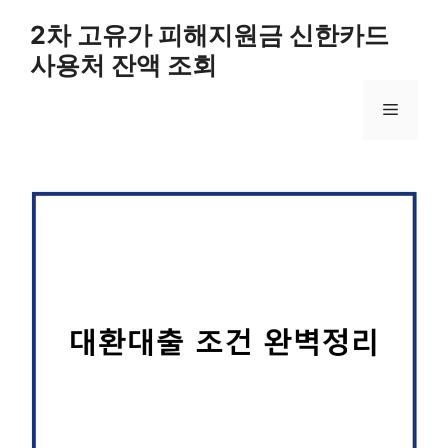
컨
2차 고유가 피해지원금 신한카드
텐
사용처 잔액 조회
츠
로
메
건
너
뛰
뉴
기