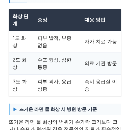
화상 단
증상
대응 방법
계
1도 화
피부 발적, 부종
자가 치료 가능
상
없음
2도 화
수포 형성, 심한
의료 기관 방문
상
통증
3도 화
피부 괴사, 응급
즉시 응급실 이
상
상황
송
뜨거운 라면 물 화상 시 병원 방문 기준
뜨거운 라면 물 화상의 범위가 손가락 크기보다 크
거나 수포가 형성된 경우 전문의의 진료가 필수적입