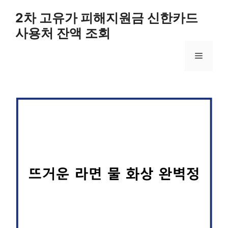
컨
2차 고유가 피해지원금 신한카드
텐
사용처 잔액 조회
츠
로
메
건
너
뛰
뉴
기