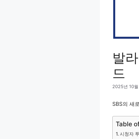
발라
드
2025년 10월
SBS의 새
Table o
시청자 투