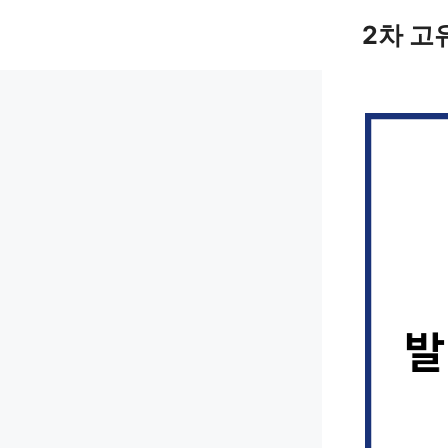
컨
2차 고
텐
츠
로
건
너
뛰
기