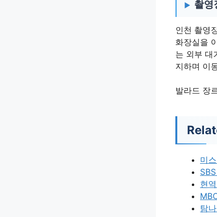
촬영
인천 촬영장
화장실을 이
는 외부 대
지하며 이동
발라드 장르
Relat
미스
SB
현역
MB
탐나