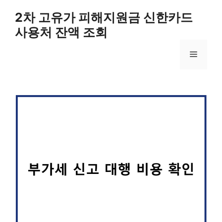
컨
2차 고유가 피해지원금 신한카드
텐
사용처 잔액 조회
츠
로
메
건
너
뛰
뉴
기