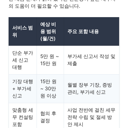
의 도움이 더 필요할 수 있습니다.
예상 비
서비스 범
용 범위
주요 포함 내용
위
(월/건)
단순 부가
5만 원 ~
부가세 신고서 작성 및
세 신고
15만 원
제출
대행
기장 대행
15만 원
월별 장부 기장, 증빙
+ 부가세
~ 30만
관리, 부가세 신고
신고
원 이상
맞춤형 세
사업 전반에 걸친 세무
협의 후
무 컨설팅
전략 수립 및 절세 방
결정
포함
안 제시