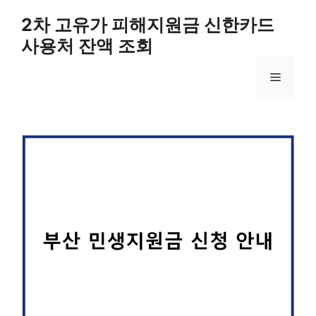
컨
2차 고유가 피해지원금 신한카드
텐
사용처 잔액 조회
츠
로
메
건
너
뛰
뉴
기