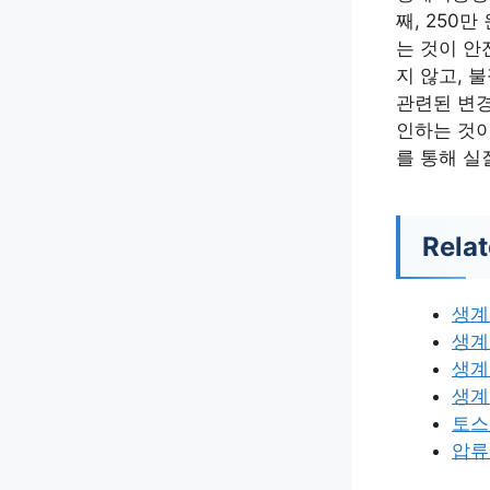
째, 250
는 것이 안
지 않고, 
관련된 변경
인하는 것
를 통해 실
Relat
생계
생계
생계
생계
토스
압류