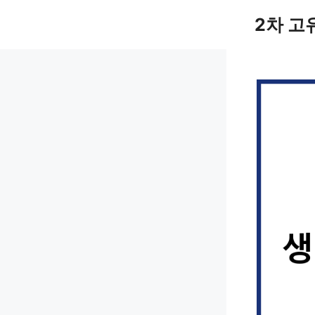
컨
2차 고
텐
츠
로
건
너
뛰
기