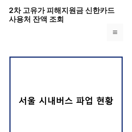
컨
2차 고유가 피해지원금 신한카드
텐
사용처 잔액 조회
츠
로
메
건
너
뛰
뉴
기