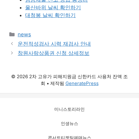
울산바위 날씨 확인하기
대청봉 날씨 확인하기
카
news
테
운전적성검사 시력 재검사 안내
고
창원사랑상품권 신청 상세정보
리
© 2026 2차 고유가 피해지원금 신한카드 사용처 잔액 조
회
• 제작됨
GeneratePress
미니스토리라인
인생뉴스
콘서트티켓팅예매뉴스