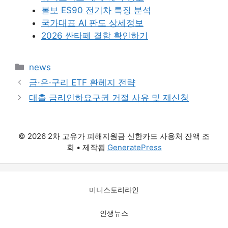
볼보 ES90 전기차 특징 분석
국가대표 AI 판도 상세정보
2026 싼타페 결함 확인하기
카
news
테
금·은·구리 ETF 환헤지 전략
고
대출 금리인하요구권 거절 사유 및 재신청
리
© 2026 2차 고유가 피해지원금 신한카드 사용처 잔액 조
회
• 제작됨
GeneratePress
미니스토리라인
인생뉴스