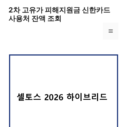
컨
2차 고유가 피해지원금 신한카드
텐
사용처 잔액 조회
츠
로
메
건
너
뛰
뉴
기