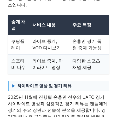
소입니다.
중계 채
서비스 내용
주요 특징
널
쿠팡플
라이브 중계,
손흥민 경기 독
레이
VOD 다시보기
점 중계 가능성
스포티
라이브 중계, 하
다양한 스포츠
비 나우
이라이트 영상
채널 제공
하이라이트 영상 및 경기 리뷰
2025년 11월에 진행될 손흥민 선수의 LAFC 경기
하이라이트 영상과 심층적인 경기 리뷰는 팬들에게
경기의 주요 장면과 전술적 분석을 제공합니다. 경
기가 끝난 후 공개되는 하이라이트 영상은 바쁜 일