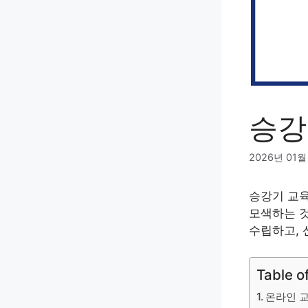
승강
2026년 01월
승강기 교육
모색하는 것
수립하고, 
Table o
온라인 교