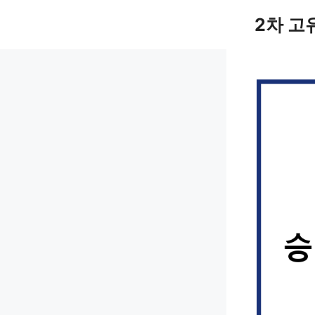
컨
2차 고
텐
츠
로
건
너
뛰
기