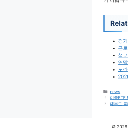
Relat
경기
근로
설 
연말
노란
20
카
news
테
미국ETF
고
대부도 물
리
© 202