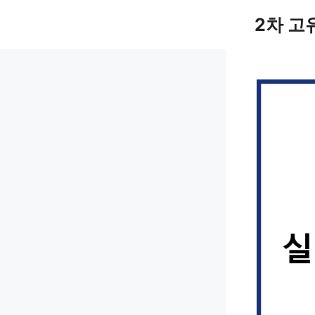
컨
2차 고
텐
츠
로
건
너
뛰
기