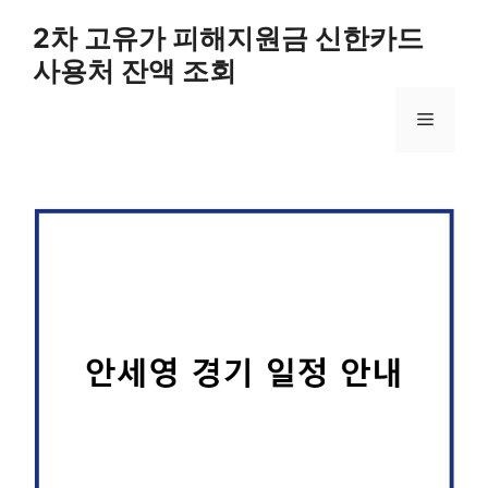
컨
2차 고유가 피해지원금 신한카드
텐
사용처 잔액 조회
츠
로
메
건
너
뛰
뉴
기