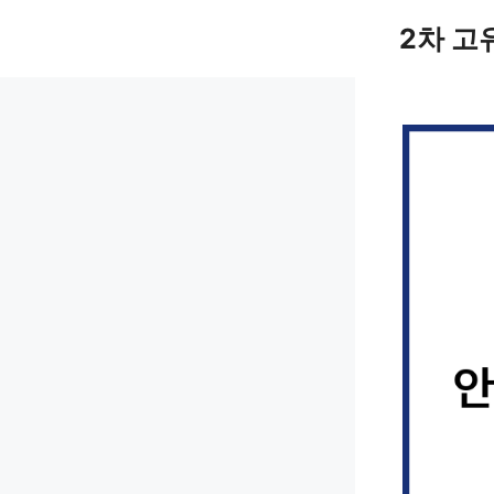
컨
2차 고
텐
츠
로
건
너
뛰
기