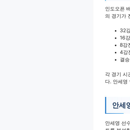
인도오픈 배
의 경기가 
32
16
8강
4강
결승
각 경기 시
다. 안세영
안세영
안세영 선수