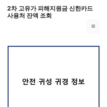
컨
2차 고유가 피해지원금 신한카드
텐
사용처 잔액 조회
츠
로
메
건
너
뛰
뉴
기