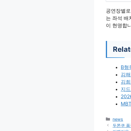
공연장별로 
는 좌석 배
이 현명합니
Relat
B형
김해
김희
지드
20
MB
카
news
테
두쫀쿠 품