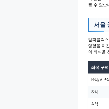
될 수 있습
서울 
알파블럭스
영향을 미칩
의 좌석을 
좌석 구역
R석/VIP
S석
A석