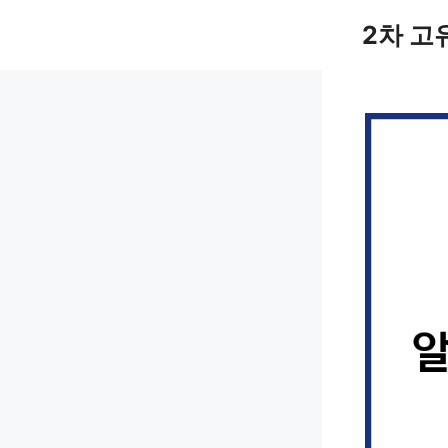
컨
2차 고
텐
츠
로
건
너
뛰
기