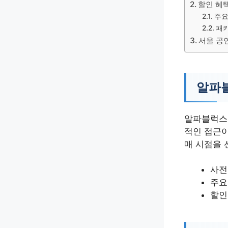
할인 혜
주요
패키
서울 공연
알파블
알파블럭스 
적인 접근이
매 시점을 
사전
주요
할인