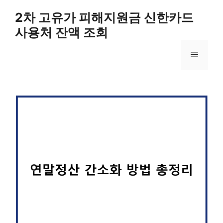
컨
2차 고유가 피해지원금 신한카드
텐
사용처 잔액 조회
츠
로
메
건
너
뛰
뉴
기