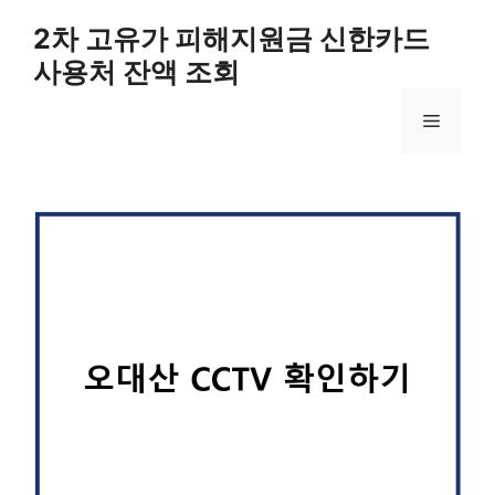
컨
2차 고유가 피해지원금 신한카드
텐
사용처 잔액 조회
츠
로
메
건
너
뛰
뉴
기