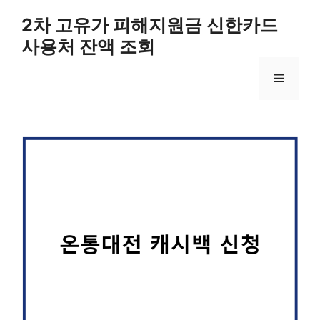
컨
2차 고유가 피해지원금 신한카드
텐
사용처 잔액 조회
츠
로
메
건
너
뛰
뉴
기