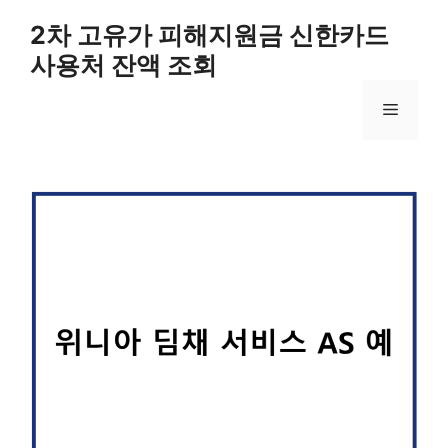
컨
2차 고유가 피해지원금 신한카드
텐
사용처 잔액 조회
츠
로
메
건
너
뛰
뉴
기