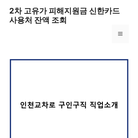
컨
2차 고유가 피해지원금 신한카드
텐
사용처 잔액 조회
츠
로
메
건
너
뛰
뉴
기