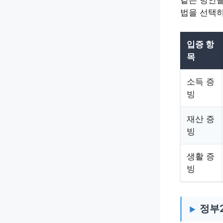
같은 방안들
법을 선택
입증 항
목
소득 증
빙
재산 증
빙
생활 증
빙
정부2