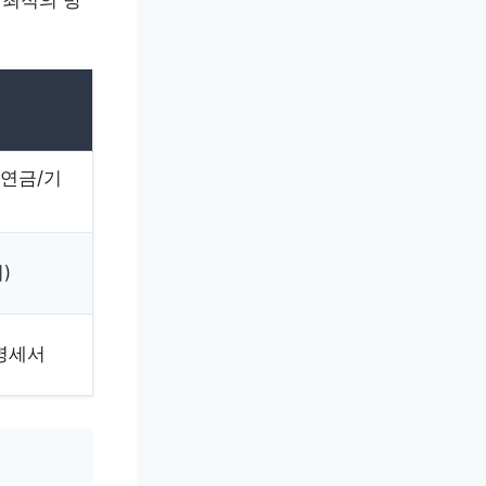
 최적의 방
연금/기
)
 명세서