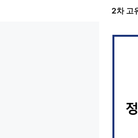
컨
2차 고
텐
츠
로
건
너
뛰
기