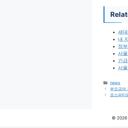
Relat
세대
내 
정부
서울
긴급
서울
카
news
테
부모급여 
고
포스파티딜
리
© 202