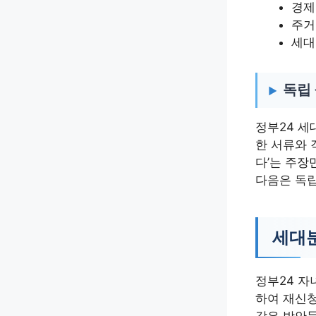
경제
주거
세대
독립
정부24 세
한 서류와 
다’는 주장
다음은 독립
세대분
정부24 자
하여 재신청