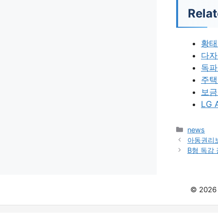
Relat
황태
다자
독파
주택
보금
LG
카
news
테
아동권리
고
B형 독감
리
© 202