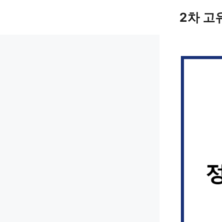
컨
2차 고
텐
츠
로
건
너
뛰
기