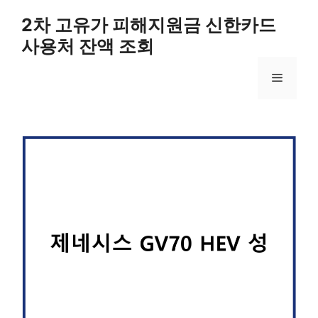
컨
2차 고유가 피해지원금 신한카드
텐
사용처 잔액 조회
츠
로
메
건
너
뛰
뉴
기