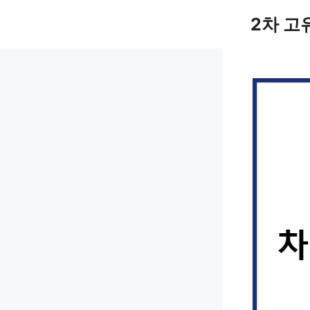
컨
2차 고
텐
츠
로
건
너
뛰
기