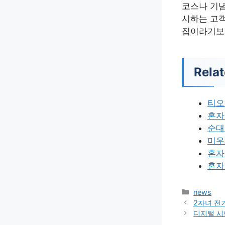
코스나 기념
시하는 고객
집이라기보다
Relat
티오
혼자
순대
미우
혼자
혼자
카
news
테
2자녀 전
고
디지털 시
리