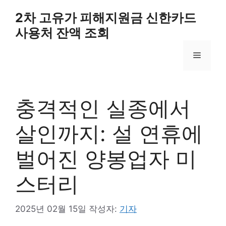
컨
2차 고유가 피해지원금 신한카드
텐
사용처 잔액 조회
츠
로
메
건
너
뛰
뉴
기
충격적인 실종에서
살인까지: 설 연휴에
벌어진 양봉업자 미
스터리
2025년 02월 15일
작성자:
기자