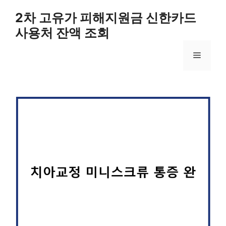
컨
2차 고유가 피해지원금 신한카드
텐
사용처 잔액 조회
츠
로
메
건
너
뛰
뉴
기