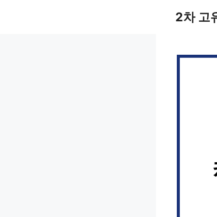
컨
2차 고
텐
츠
로
건
너
뛰
기