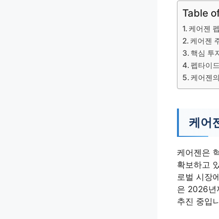
Table o
케어젠 펩
케어젠 주
핵심 투
펩타이드
케어젠의
케어젠
케어젠은 
확보하고 있
로벌 시장에
은 2026
추진 중입니