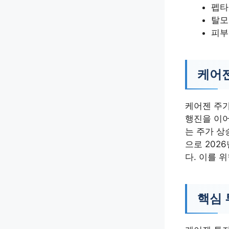
펩타
탈모
피부
케어젠
케어젠 주가
행진을 이어
는 주가 상
으로 202
다. 이를 
핵심 