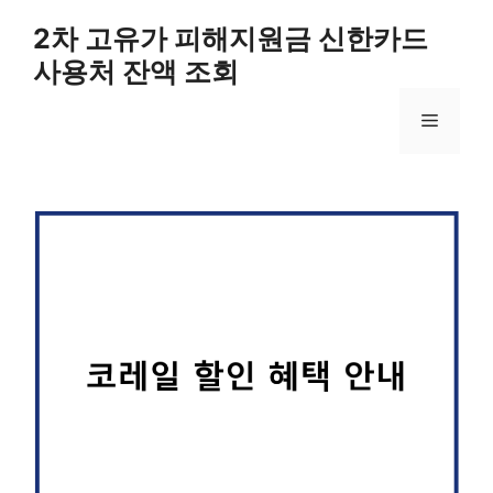
컨
2차 고유가 피해지원금 신한카드
텐
사용처 잔액 조회
츠
로
메
건
너
뛰
뉴
기