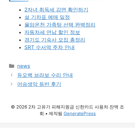
2자녀 취득세 감면 확인하기
설 기차표 예매 일정
율암온천 가족탕 선택 완벽정리
자동차세 연납 할인 정보
경기도 기숙사 모집 총정리
SRT 수서역 주차 안내
카
news
테
듀오백 브라보 수리 안내
고
어승생악 등반 후기
리
© 2026 2차 고유가 피해지원금 신한카드 사용처 잔액 조
회
• 제작됨
GeneratePress