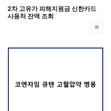
컨
2차 고유가 피해지원금 신한카드
텐
사용처 잔액 조회
츠
로
메
건
너
뛰
뉴
기