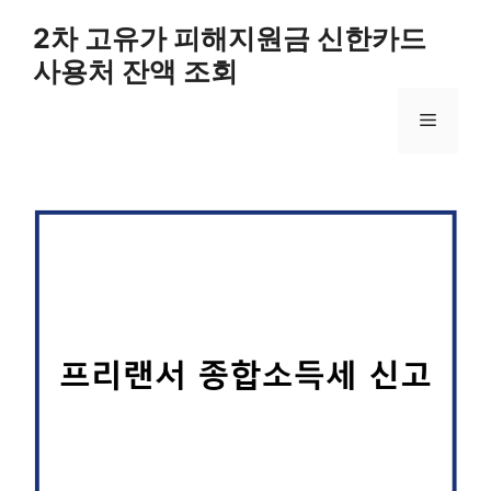
컨
2차 고유가 피해지원금 신한카드
텐
사용처 잔액 조회
츠
로
메
건
너
뛰
뉴
기