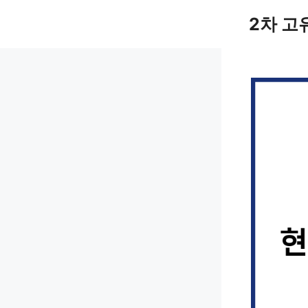
컨
2차 고
텐
츠
로
건
너
뛰
기