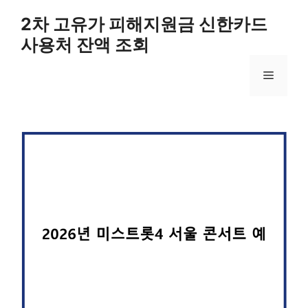
컨
2차 고유가 피해지원금 신한카드
텐
사용처 잔액 조회
츠
로
메
건
너
뛰
뉴
기