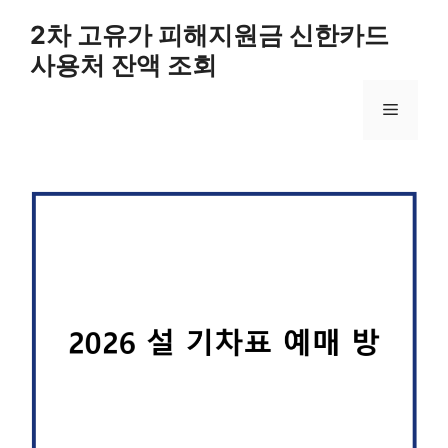
컨
2차 고유가 피해지원금 신한카드
텐
사용처 잔액 조회
츠
로
메
건
너
뛰
뉴
기