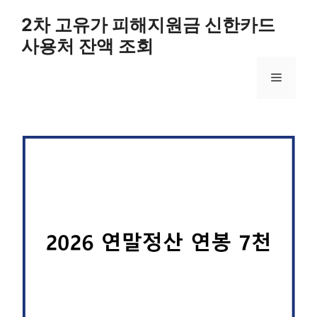
컨
2차 고유가 피해지원금 신한카드
텐
사용처 잔액 조회
츠
로
메
건
너
뛰
뉴
기