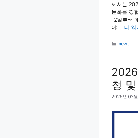
께서는 20
문화를 경험
12일부터 
야 …
더 읽
카
news
테
고
리
202
청 및
2026년 02월