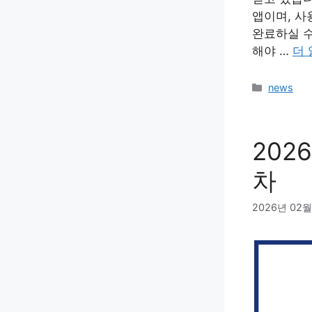
앱이며, 사
완료하실 수
해야 …
더 
카
news
테
고
리
202
차
2026년 02월