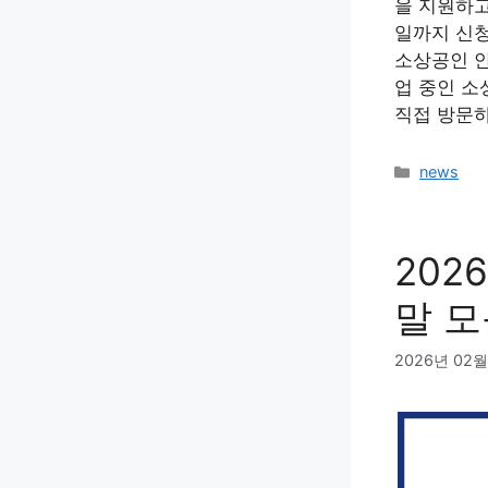
을 지원하고
일까지 신청
소상공인 안
업 중인 
직접 방문하
카
news
테
고
리
202
말 
2026년 02월