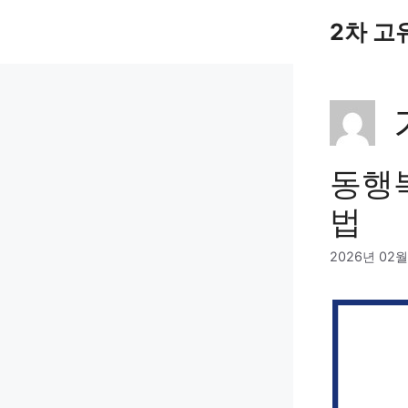
컨
2차 고
텐
츠
로
건
너
뛰
기
동행복
법
2026년 02월