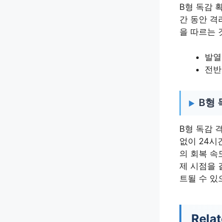
B형 독감 
간 동안 격
을 따르는 
발열
전반
B형 
B형 독감 
없이 24시
의 회복 속
제 시점을 
트될 수 있
Relat