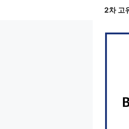
컨
2차 고
텐
츠
로
건
너
뛰
기