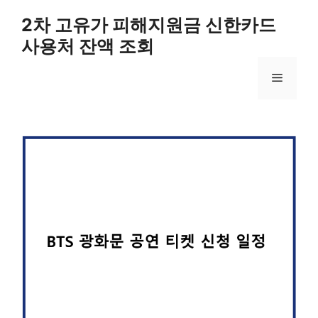
컨
2차 고유가 피해지원금 신한카드
텐
사용처 잔액 조회
츠
로
메
건
너
뛰
뉴
기