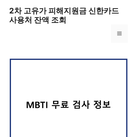
컨
2차 고유가 피해지원금 신한카드
텐
사용처 잔액 조회
츠
로
메
건
너
뛰
뉴
기